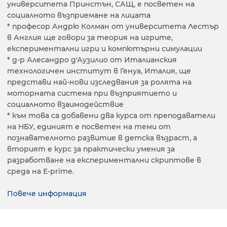
университета Принстън, САЩ, е посветен на
социалното възприемане на лицата
* професор Андрю Колман от университета Лестър
в Англия ще говори за теория на игрите,
експериментални игри и компютърни симулации
* д-р Алесандро д'Аузилио от Италианския
технологичен институт в Генуа, Италия, ще
представи най-нови изследвания за ролята на
моторната система при възприятието и
социалното взаимодействие
* към това са добавени два курса от преподаватели
на НБУ, единият е посветен на теми от
познавателното развитие в детска възраст, а
вторият е курс за практически умения за
разработване на експериментални скриптове в
среда на E-prime.
Повече информация