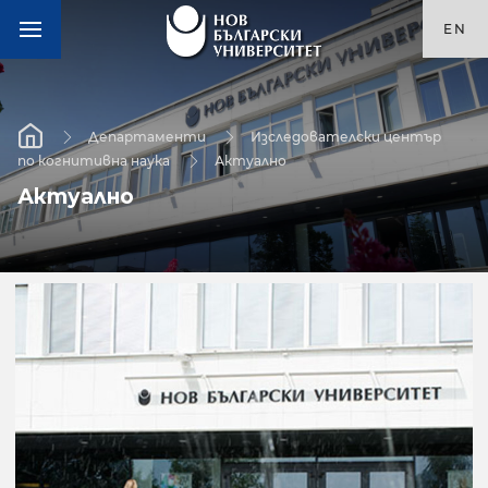
EN
Департаменти
Изследователски център
по когнитивна наука
Актуално
Актуално