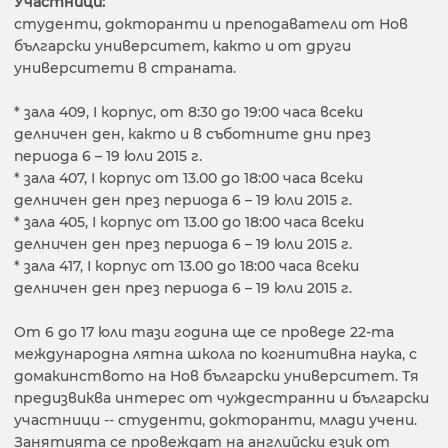
Участници:
студенти, докторанти и преподаватели от Нов
български университет, както и от други
университети в страната.
* зала 409, I корпус, от 8:30 до 19:00 часа всеки
делничен ден, както и в съботните дни през
периода 6 – 19 юли 2015 г.
* зала 407, І корпус от 13.00 до 18:00 часа всеки
делничен ден през периода 6 – 19 юли 2015 г.
* зала 405, І корпус от 13.00 до 18:00 часа всеки
делничен ден през периода 6 – 19 юли 2015 г.
* зала 417, І корпус от 13.00 до 18:00 часа всеки
делничен ден през периода 6 – 19 юли 2015 г.
Oт 6 до 17 юли тази година ще се проведе 22-та
международна лятна школа по когнитивна наука, с
домакинството на Нов български университет. Тя
предизвиква интерес от чуждестранни и български
участници -- студенти, докторанти, млади учени.
Занятията се провеждат на английски език от