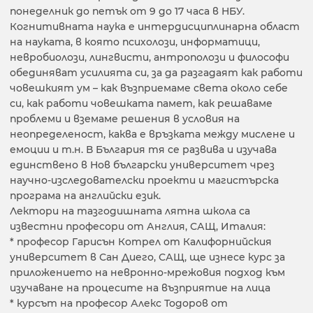
понеделник до петък от 9 до 17 часа в НБУ.
Когнитивната наука е интердисциплинарна област
на науката, в която психолози, информатици,
невробиолози, лингвисти, антрополози и философи
обединяват усилията си, за да разгадаят как работи
човешкият ум – как възприемаме света около себе
си, как работи човешката памет, как решаваме
проблеми и вземаме решения в условия на
неопределеност, каква е връзката между мислене и
емоции и т.н. В България тя се развива и изучава
единствено в Нов български университет чрез
научно-изследователски проекти и магистърска
програма на английски език.
Лектори на тазгодишната лятна школа са
известни професори от Англия, САЩ, Италия:
* професор Гарисън Котрел от Калифорнийския
университет в Сан Диего, САЩ, ще изнесе курс за
приложението на невронно-мрежовия подход към
изучаване на процесите на възприятие на лица
* курсът на професор Алекс Тодоров от