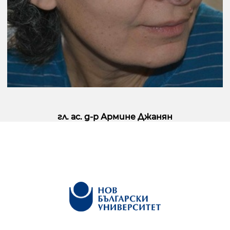
гл. ас. д-р Армине Джанян