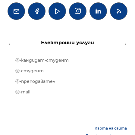




Електронни услуги
ⓔ-кандидат-студент
MOOD
ⓔ-биб
ⓔ-студент
ⓔ-кни
ⓔ-преподавател
ⓔ-trai
ⓔ-mail
Карта на сайта