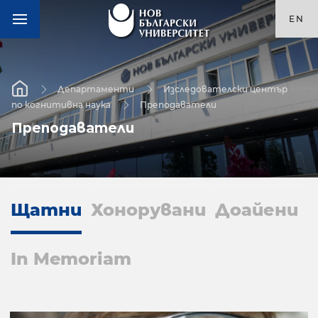
EN
Департаменти
Изследователски център
по когнитивна наука
Преподаватели
Преподаватели
Щатни
Хонорувани
Доайени
In Memoriam